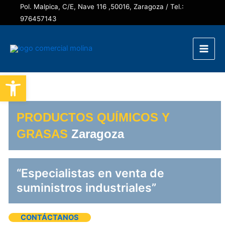
Ir
Pol. Malpica, C/E, Nave 116 ,50016, Zaragoza / Tel.:
al
976457143
contenido
Main
Abrir barra de herramientas
Men
PRODUCTOS QUÍMICOS Y
GRASAS
Zaragoza
“Especialistas en venta de
suministros industriales”
CONTÁCTANOS