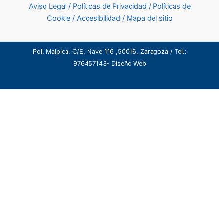
Aviso Legal
/
Políticas de Privacidad
/
Políticas de
Cookie
/
Accesibilidad
/
Mapa del sitio
Pol. Malpica, C/E, Nave 116 ,50016, Zaragoza / Tel.:
976457143
-
Diseño Web