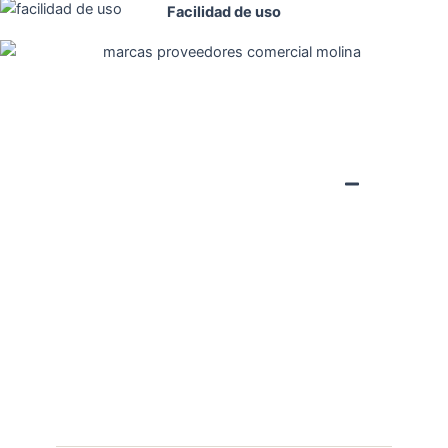
Facilidad de uso
¿Qué precauciones debo
tener si quiero utilizar uno
de vuestros insecticidas?
Los insecticidas, sobre todo si son en aerosol,
no deben aplicarse en lugares pequeños o
cerrados ni sobre superficies en las que haya
comida. Es recomendable usar guantes y
mascarilla para evitar el contacto con la piel o
los ojos. Además, mantener fuera del alcance
de los niños.