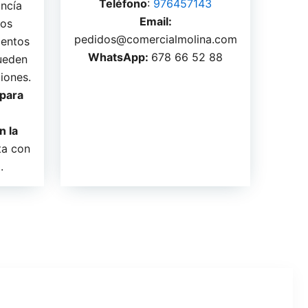
Teléfono
:
976457143
ncía
Email:
ros
pedidos@comercialmolina.com
mentos
WhatsApp:
678 66 52 88
pueden
ciones.
 para
n la
a con
.