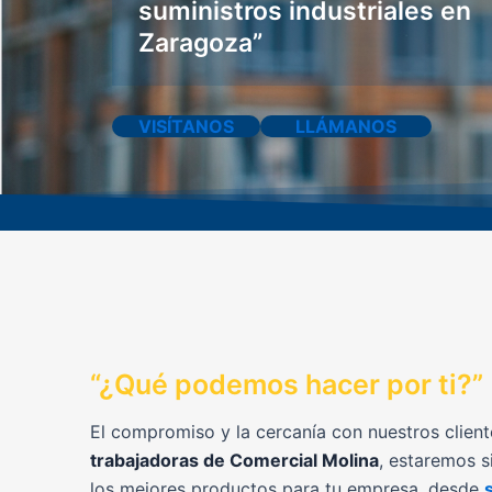
suministros industriales en
Zaragoza”
VISÍTANOS
LLÁMANOS
“¿Qué podemos hacer por ti?”
El compromiso y la cercanía con nuestros client
trabajadoras de Comercial Molina
, estaremos s
los mejores productos para tu empresa, desde