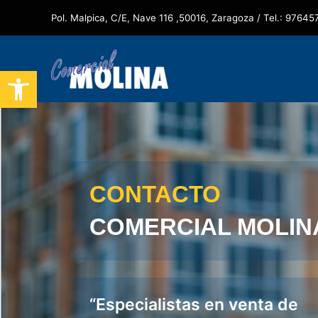
Ir
Pol. Malpica, C/E, Nave 116 ,50016, Zaragoza / Tel.:
97645
al
contenido
Abrir barra de herramientas
CONTACTO
COMERCIAL MOLIN
“Especialistas en venta de