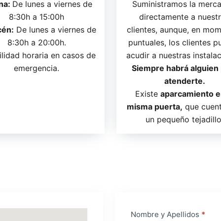
ina:
De lunes a viernes de
Suministramos la merca
8:30h a 15:00h
directamente a nuest
én:
De lunes a viernes de
clientes, aunque, en mo
8:30h a 20:00h.
puntuales, los clientes 
ilidad horaria en casos de
acudir a nuestras instala
emergencia.
Siempre habrá alguien
atenderte.
Existe
aparcamiento e
misma puerta,
que cuent
un pequeño tejadillo
Contact
Nombre y Apellidos
S
*