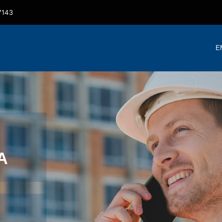
7143
E
A